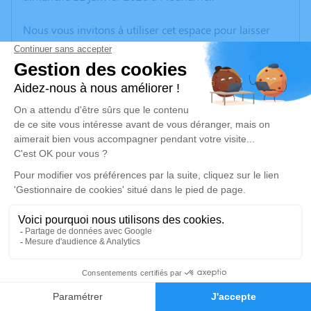
Nous vous invitons à utiliser cet espace pour laisser
vos condoléances, partager des photos souvenirs, une
anecdote ou exprimer vos pensées à travers des
poèmes ou des textes. Cet endroit est un lieu
d'expression dédié à honorer la mémoire de Viviane
DROUET.
Un service de plantation d’arbre hommage est
disponible ici
.
Je rends hommage
Cérémonie religieuse
vendredi 16 janvier 2026 à 15h00
3
Église Saint Armel de Plouharnel
56340 Plouharnel
Faire-part
Hommages