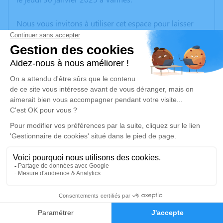
Nous vous invitons à utiliser cet espace pour laisser
vos condoléances, partager des photos souvenirs, une
anecdote ou exprimer vos pensées à travers des
poèmes ou des textes. Cet endroit est un lieu
d'expression dédié à honorer la mémoire de Véronique
COTONNEC.
Un service de plantation d’arbre hommage est
disponible ici
.
Je rends hommage
Cérémonie religieuse
mercredi 05 février 2025 à 14h30
7
Église Saint-Cornély de Carnac
Carnac
Faire-part
Hommages
56340 Carnac