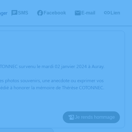
ager
SMS
Facebook
E-mail
Lien
OTONNEC survenu le mardi 02 janvier 2024 à Auray.
 des photos souvenirs, une anecdote ou exprimer vos
on dédié à honorer la mémoire de Thérèse COTONNEC.
Je rends hommage