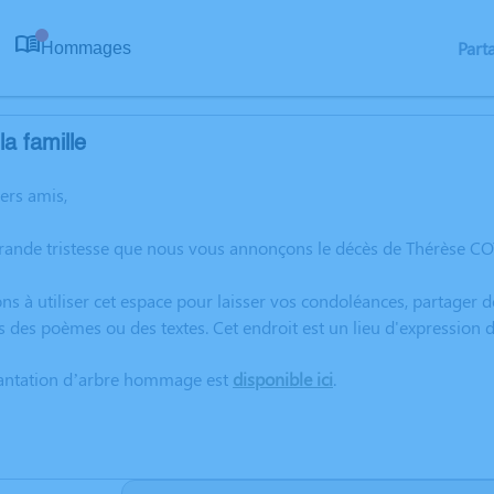
Part
Hommages
0
a famille
hers amis,
grande tristesse que nous vous annonçons le décès de Thérèse C
ns à utiliser cet espace pour laisser vos condoléances, partager
s des poèmes ou des textes. Cet endroit est un lieu d'expressi
lantation d’arbre hommage est
disponible ici
.