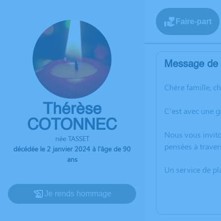
Faire-part
Message de l
Chère famille, c
Thérèse
C’est avec une 
COTONNEC
Nous vous invito
née TASSET
pensées à traver
décédée le 2 janvier 2024 à l'âge de 90
ans
Un service de p
Je rends hommage