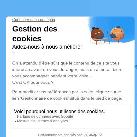
Déroulé de
Le samedi 
Église Sain