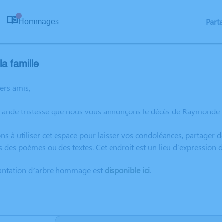
Part
Hommages
0
a famille
hers amis,
grande tristesse que nous vous annonçons le décès de Raymonde 
ns à utiliser cet espace pour laisser vos condoléances, partager
rs des poèmes ou des textes. Cet endroit est un lieu d'expressi
lantation d’arbre hommage est
disponible ici
.