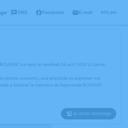
ager
SMS
Facebook
E-mail
Lien
ROUSSAT survenu le vendredi 26 avril 2024 à Carnac.
 des photos souvenirs, une anecdote ou exprimer vos
on dédié à honorer la mémoire de Raymonde ROUSSAT.
Je rends hommage