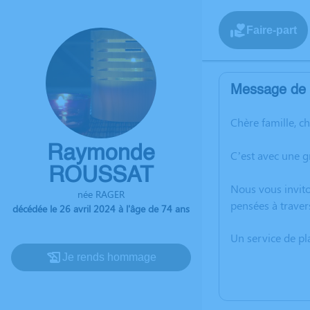
Faire-part
Message de l
Chère famille, c
Raymonde
C’est avec une 
ROUSSAT
Nous vous invito
née RAGER
pensées à trave
décédée le 26 avril 2024 à l'âge de 74 ans
Un service de p
Je rends hommage