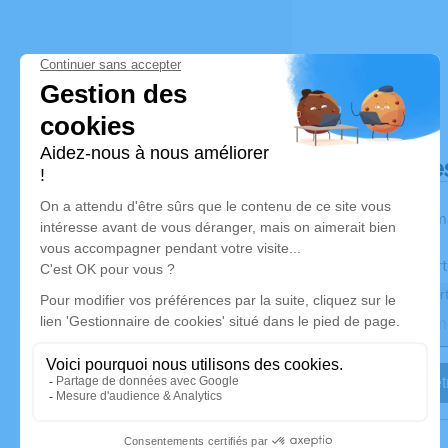
Déroulé de
Les inform
Activez une aler
Recevoir une aler
Je veux êtr