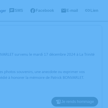
ager
SMS
Facebook
E-mail
Lien
ONVARLET survenu le mardi 17 décembre 2024 à La Trinité
 des photos souvenirs, une anecdote ou exprimer vos
n dédié à honorer la mémoire de Patrick BONVARLET.
Je rends hommage