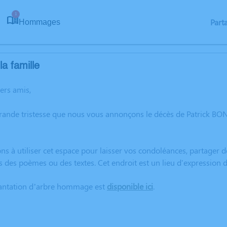
1
Part
Hommages
a famille
hers amis,
grande tristesse que nous vous annonçons le décès de Patrick B
ns à utiliser cet espace pour laisser vos condoléances, partager
s des poèmes ou des textes. Cet endroit est un lieu d'expressio
lantation d’arbre hommage est
disponible ici
.