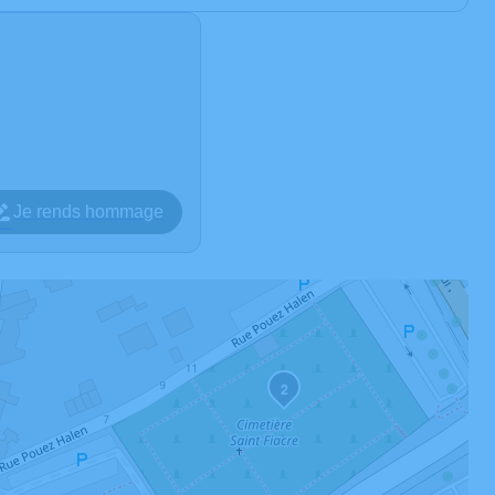
Je rends hommage
2