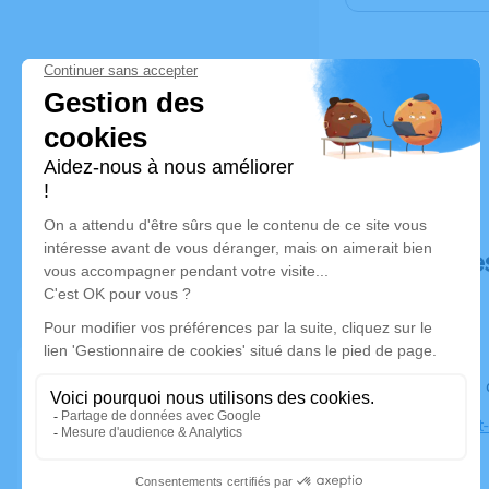
Déroulé de
Le lundi 2
Église Sain