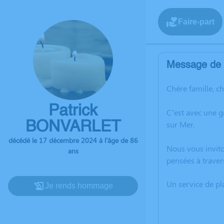
Faire-part
Message de l
Chère famille, c
Patrick
C’est avec une 
BONVARLET
sur Mer.
décédé le 17 décembre 2024 à l'âge de 86
Nous vous invito
ans
pensées à traver
Un service de p
Je rends hommage