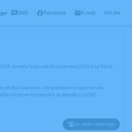
ager
SMS
Facebook
E-mail
Lien
E GOFF survenu le samedi 04 novembre 2023 à La Trinité
 des photos souvenirs, une anecdote ou exprimer vos
 dédié à honorer la mémoire de Mireille LE GOFF.
Je rends hommage