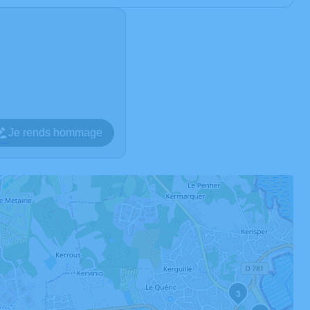
Je rends hommage
3