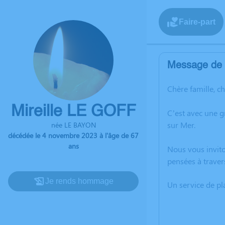
Faire-part
Message de l
Chère famille, c
Mireille LE GOFF
C’est avec une g
sur Mer.
née LE BAYON
décédée le 4 novembre 2023 à l'âge de 67
ans
Nous vous invito
pensées à traver
Je rends hommage
Un service de p