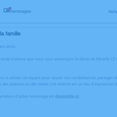
Part
Hommages
0
a famille
hers amis,
rande tristesse que nous vous annonçons le décès de Mireille L
ns à utiliser cet espace pour laisser vos condoléances, partager
s des poèmes ou des textes. Cet endroit est un lieu d'expression
lantation d’arbre hommage est
disponible ici
.