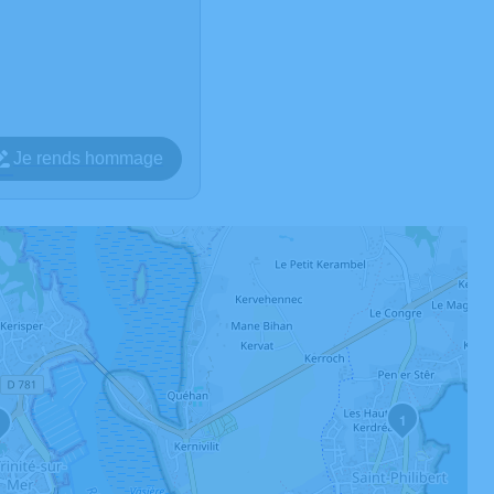
Je rends hommage
1