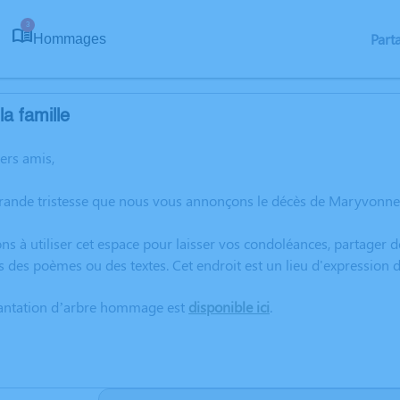
3
Part
Hommages
a famille
hers amis,
grande tristesse que nous vous annonçons le décès de Maryvonne
ns à utiliser cet espace pour laisser vos condoléances, partager
s des poèmes ou des textes. Cet endroit est un lieu d'expressi
lantation d’arbre hommage est
disponible ici
.