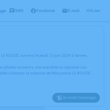
ager
SMS
Facebook
E-mail
Lien
 LE ROUZIC survenu le jeudi 13 juin 2024 à Vannes.
 des photos souvenirs, une anecdote ou exprimer vos
on dédié à honorer la mémoire de Maryvonne LE ROUZIC.
Je rends hommage