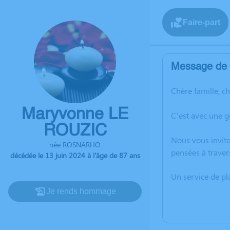
Faire-part
Message de l
Chère famille, c
Maryvonne LE
C’est avec une 
ROUZIC
Nous vous invito
née ROSNARHO
pensées à traver
décédée le 13 juin 2024 à l'âge de 87 ans
Un service de p
Je rends hommage