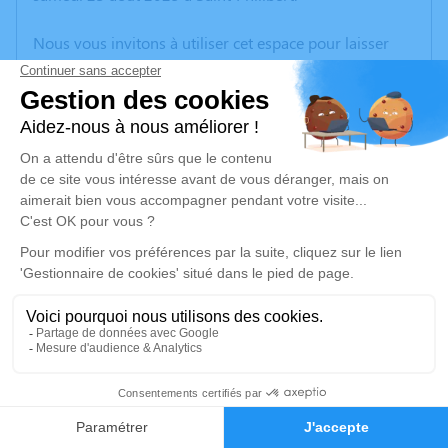
Nous vous invitons à utiliser cet espace pour laisser
vos condoléances, partager des photos souvenirs, une
anecdote ou exprimer vos pensées à travers des
poèmes ou des textes. Cet endroit est un lieu
d'expression dédié à honorer la mémoire de Martine
ROBIC.
Un service de plantation d’arbre hommage est
disponible ici
.
Je rends hommage
Cérémonie religieuse
samedi 30 août 2025 à 10h00
5
Église de Saint Philibert
56470 Saint Philibert
Faire-part
Hommages