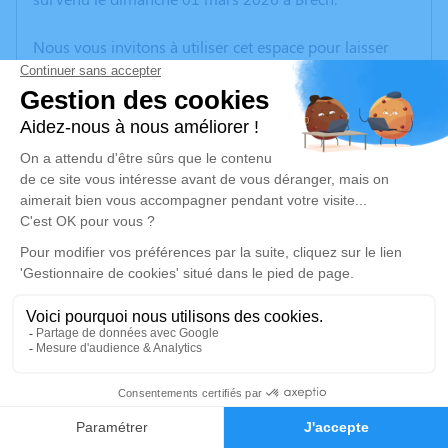
Nous vous invitons à utiliser cet espace pour laisser
vos condoléances, partager des photos souvenirs, une
anecdote ou exprimer vos pensées à travers des
poèmes ou des textes. Cet endroit est un lieu
d'expression dédié à honorer la mémoire de Marie
Thérèse GUESDON.
Un service de plantation d’arbre hommage est
disponible ici
.
Je rends hommage
Cérémonie religieuse
vendredi 06 mars 2026 à 14h30
1
Église Saint-Cornély de Carnac
Carnac
Faire-part
Hommages
56340 Carnac