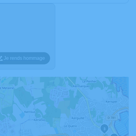
Je rends hommage
3