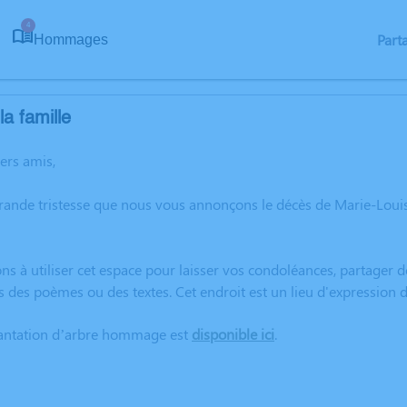
4
Part
Hommages
a famille
hers amis,
rande tristesse que nous vous annonçons le décès de Marie-Loui
ns à utiliser cet espace pour laisser vos condoléances, partager
s des poèmes ou des textes. Cet endroit est un lieu d'expression
lantation d’arbre hommage est
disponible ici
.