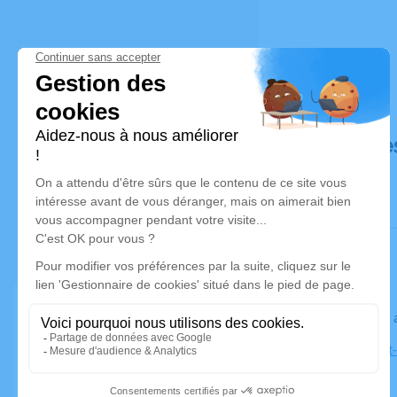
Déroulé de
Le jeudi 17
Église Sain