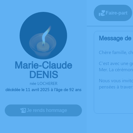
Faire-part
Message de l
Chère famille, c
C'est avec une 
Marie-Claude
Mer. La cérémoni
DENIS
Nous vous invito
née LOCHERER
pensées à traver
décédée le 11 avril 2025 à l'âge de 92 ans
Je rends hommage