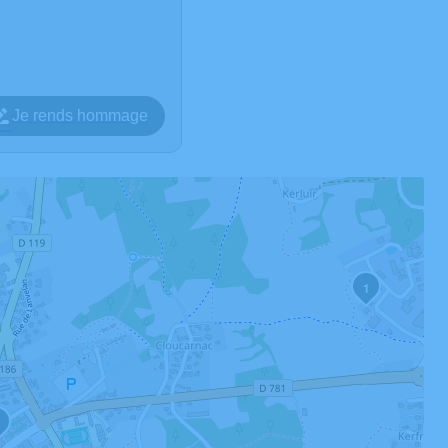
Je rends hommage
1