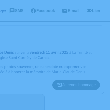
ager
SMS
Facebook
E-mail
Lien
de Denis
survenu
vendredi 11 avril 2025
à La Trinité sur
Église Saint Cornély de Carnac.
 des photos souvenirs, une anecdote ou exprimer vos
 dédié à honorer la mémoire de Marie-Claude Denis.
Je rends hommage