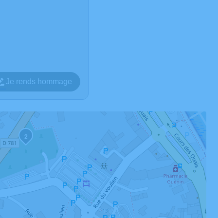
Je rends hommage
2