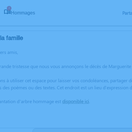
2
Part
Hommages
a famille
hers amis,
grande tristesse que nous vous annonçons le décès de Margueri
ns à utiliser cet espace pour laisser vos condoléances, partager
rs des poèmes ou des textes. Cet endroit est un lieu d'expressi
lantation d’arbre hommage est
disponible ici
.