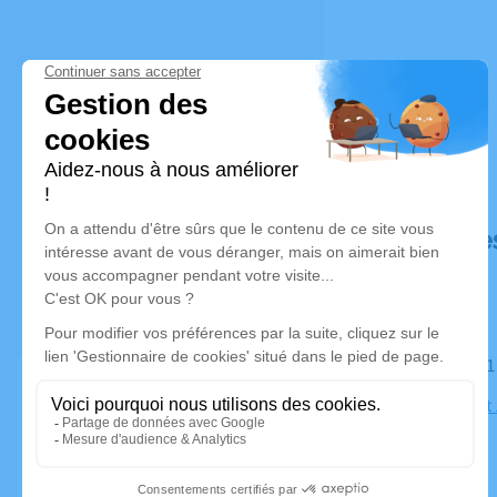
Déroulé de
Le samedi 
Eglise Saint
sur-Mer