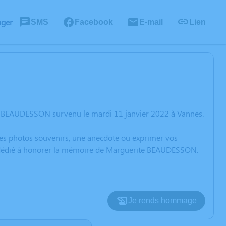
ager
SMS
Facebook
E-mail
Lien
te BEAUDESSON survenu le mardi 11 janvier 2022 à Vannes.
 des photos souvenirs, une anecdote ou exprimer vos
on dédié à honorer la mémoire de Marguerite BEAUDESSON.
Je rends hommage