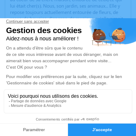
lui était cher(s). Nous, son jardin, ses animaux... Elle y
repose toujours actuellement entourée de fleurs, de
roses, de bougies, d'encens, de musique qu'elle aimait.
Nous la veillons.
Nous vous invitons à utiliser cet espace pour, si vous le
souhaitez, laisser vos condoléances, vos hommages,
une anecdote ou exprimer vos pensées à travers des
poèmes, des textes, etc.
Cet endroit est un lieu d'expression dédié à LOUISE.
Que son souvenir demeure vivant en nos mémoires
comme son rire éclatant et son coeur généreux.
Vous trouverez ci-dessous les informations concernant
la cérémonie de crémation qui aura lieu Vendredi 19
Septembre à 11h30. Si vous souhaitez y assister,
retrouvons-nous directement à l'adresse indiquée ci-
dessous.
12
Nous vous convions ensuite pour celles/ceux qui le
souhaitent à nous réunir à la maison à Carnac pour
Faire-part
Hommages
honorer ensemble sa mémoire autour d'un verre de