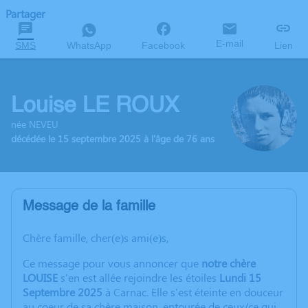
Partager
E-mail
SMS
WhatsApp
Facebook
Lien
Louise LE ROUX
née NEVEU
décédée le 15 septembre 2025 à l'âge de 76 ans
Message de la famille
Chère famille, cher(e)s ami(e)s,
Ce message pour vous annoncer que
notre chère
LOUISE
s'en est allée rejoindre les étoiles
Lundi 15
Septembre 2025
à Carnac. Elle s'est éteinte en douceur
au coeur de sa chère maison, entourée de ceux/ce qui