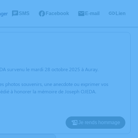
ager
SMS
Facebook
E-mail
Lien
EDA survenu le mardi 28 octobre 2025 à Auray.
 des photos souvenirs, une anecdote ou exprimer vos
n dédié à honorer la mémoire de Joseph OJEDA.
Je rends hommage