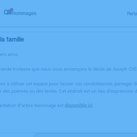
Part
Hommages
0
a famille
hers amis,
grande tristesse que nous vous annonçons le décès de Joseph OJ
ns à utiliser cet espace pour laisser vos condoléances, partager
s des poèmes ou des textes. Cet endroit est un lieu d'expressio
lantation d’arbre hommage est
disponible ici
.