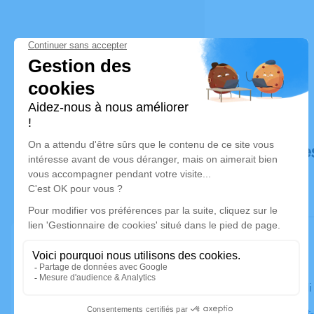
Déroulé de
Le vendred
Église Sain