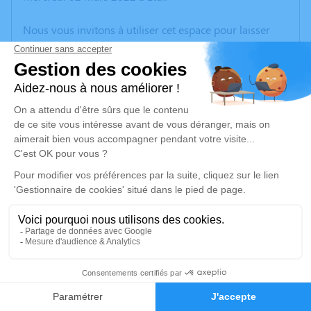
Nous vous invitons à utiliser cet espace pour laisser
vos condoléances, partager des photos souvenirs, une
anecdote ou exprimer vos pensées à travers des
poèmes ou des textes. Cet endroit est un lieu
d'expression dédié à honorer la mémoire de Jeannie
BELKEBIR.
Un service de plantation d’arbre hommage est
disponible ici
.
Je rends hommage
Crémation
lundi 07 mars 2022 à 09h30
1
Crématorium et Parc Mémorial du Pays de Vannes
de Plescop
Faire-part
Hommages
Lieu-dit Flumir