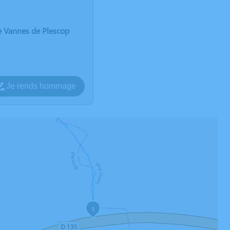
e Vannes de Plescop
Je rends hommage
1