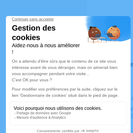
Déroulé de
Le jeudi 24
Crématorium
Flumir, 568