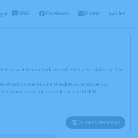
ager
SMS
Facebook
E-mail
Lien
N survenu le mercredi 16 avril 2025 à La Trinité sur Mer.
 des photos souvenirs, une anecdote ou exprimer vos
 dédié à honorer la mémoire de Jeanine ROBIN.
Je rends hommage