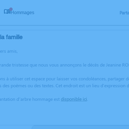
Part
Hommages
0
a famille
hers amis,
rande tristesse que nous vous annonçons le décès de Jeanine ROBI
ns à utiliser cet espace pour laisser vos condoléances, partager
s des poèmes ou des textes. Cet endroit est un lieu d'expression
lantation d’arbre hommage est
disponible ici
.