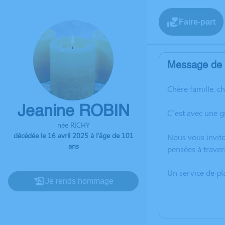
Faire-part
Message de l
Chère famille, c
Jeanine ROBIN
C’est avec une g
née RICHY
décédée le 16 avril 2025 à l'âge de 101
Nous vous invito
ans
pensées à traver
Un service de p
Je rends hommage