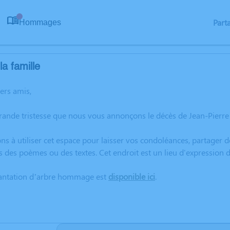
Part
Hommages
0
a famille
hers amis,
grande tristesse que nous vous annonçons le décès de Jean-Pierr
ns à utiliser cet espace pour laisser vos condoléances, partager
s des poèmes ou des textes. Cet endroit est un lieu d'expression
lantation d’arbre hommage est
disponible ici
.