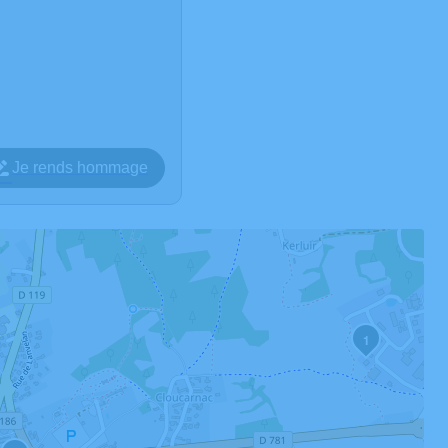
Je rends hommage
1