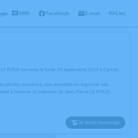
ager
SMS
Facebook
E-mail
Lien
e LE ROUX survenu le lundi 30 septembre 2024 à Carnac.
 des photos souvenirs, une anecdote ou exprimer vos
 dédié à honorer la mémoire de Jean-Pierre LE ROUX.
Je rends hommage