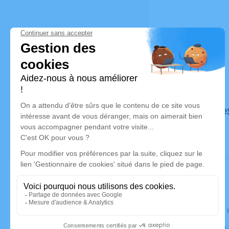
Déroulé de
Le jeudi 0
Église Sain