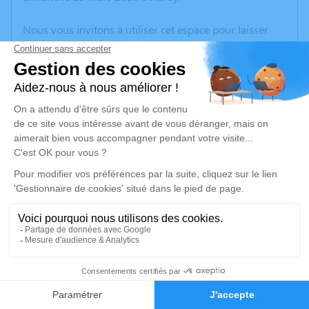
Nous vous invitons à utiliser cet espace pour laisser
vos condoléances, partager des photos souvenirs, une
anecdote ou exprimer vos pensées à travers des
poèmes ou des textes. Cet endroit est un lieu
d'expression dédié à honorer la mémoire de Jean
LECOMTE.
Un service de plantation d’arbre hommage est
disponible ici
.
Je rends hommage
Cérémonie religieuse
mercredi 22 mars 2023 à 14h30
1
Église Saint-Cornély de Carnac
Carnac
Faire-part
Hommages
56340 Carnac