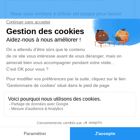
Nous vous invitons à utiliser cet espace pour laisser
vos condoléances, partager des photos souvenirs, une
anecdote ou exprimer vos pensées à travers des
poèmes ou des textes. Cet endroit est un lieu
d'expression dédié à honorer la mémoire de Jean-
Jacques HERRAULT.
Un service de plantation d’arbre hommage est
disponible ici
.
Je rends hommage
Cérémonie religieuse
samedi 06 mai 2023 à 14h30
10
Église de Plouharnel
56340 Plouharnel
Faire-part
Hommages