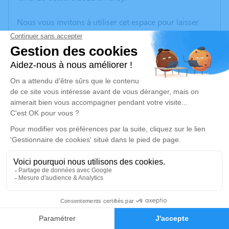
Nous vous invitons à utiliser cet espace pour laisser
vos condoléances, partager des photos souvenirs, une
anecdote ou exprimer vos pensées à travers des
poèmes ou des textes. Cet endroit est un lieu
d'expression dédié à honorer la mémoire de Jean
HERNANDEZ.
Un service de plantation d’arbre hommage est
disponible ici
.
Je rends hommage
Cérémonie civile
jeudi 13 octobre 2022 à 15h30
4
Crématorium et Parc Mémorial du Pays de Vannes
de Plescop
Faire-part
Hommages
Lieu-dit Flumir