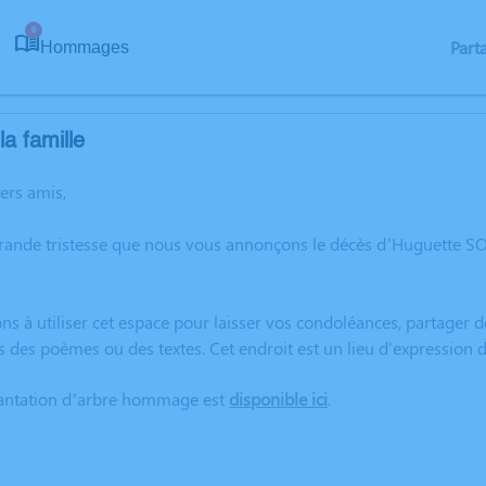
6
Part
Hommages
a famille
hers amis,
grande tristesse que nous vous annonçons le décès d’Huguette S
ns à utiliser cet espace pour laisser vos condoléances, partager
s des poèmes ou des textes. Cet endroit est un lieu d'expressio
lantation d’arbre hommage est
disponible ici
.