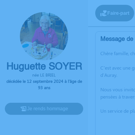
Faire-part
Message de l
Chère famille, c
Huguette SOYER
C’est avec une 
d'Auray.
née LE BRIEL
décédée le 12 septembre 2024 à l'âge de
93 ans
Nous vous invito
pensées à traver
Je rends hommage
Un service de p