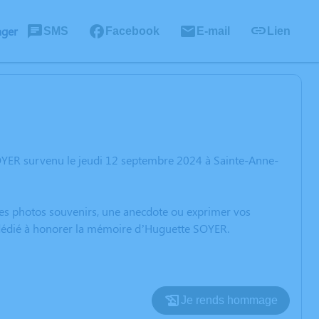
ager
SMS
Facebook
E-mail
Lien
OYER survenu le jeudi 12 septembre 2024 à Sainte-Anne-
 des photos souvenirs, une anecdote ou exprimer vos
n dédié à honorer la mémoire d’Huguette SOYER.
Je rends hommage