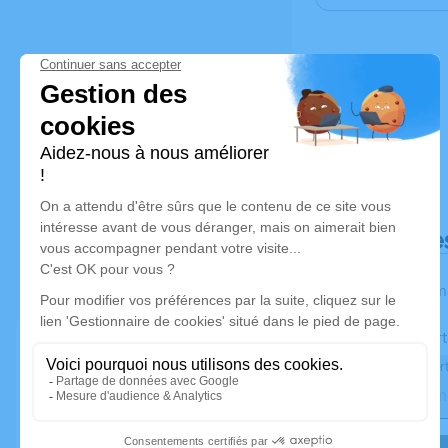
Déroulé de
Les inform
Activez une aler
Recevoir une aler