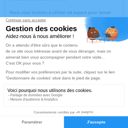
Nous vous invitons à utiliser cet espace pour laisser
vos condoléances, partager des photos souvenirs, une
anecdote ou exprimer vos pensées à travers des
poèmes ou des textes. Cet endroit est un lieu
d'expression dédié à honorer la mémoire d’Henri
BRUGEROLLE.
Un service de plantation d’arbre hommage est
disponible ici
.
Je rends hommage
Cérémonie religieuse
lundi 29 août 2022 à 10h00
1
Eglise Saint Joseph de La Trinité-sur-Mer
162, Rue du Kreisker
Faire-part
Hommages
56470 La Trinité-sur-Mer