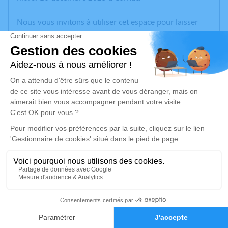
Nous vous invitons à utiliser cet espace pour laisser
vos condoléances, partager des photos souvenirs, une
anecdote ou exprimer vos pensées à travers des
poèmes ou des textes. Cet endroit est un lieu
d'expression dédié à honorer la mémoire de Gilles
LALAUZE.
Un service de plantation d’arbre hommage est
disponible ici
.
Je rends hommage
Cérémonie religieuse
vendredi 19 décembre 2025 à 11h00
15
Église Saint-Cornély de Carnac
Carnac
Faire-part
Hommages
56340 Carnac