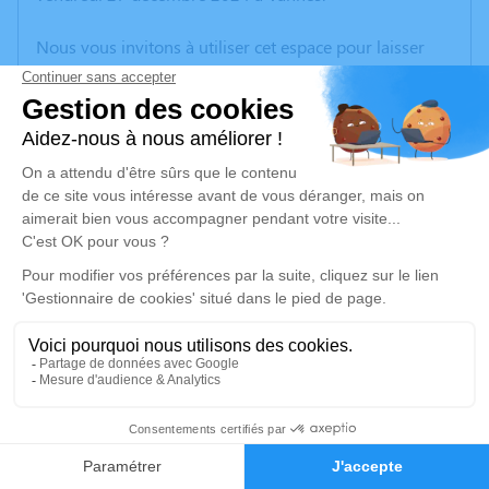
Nous vous invitons à utiliser cet espace pour laisser
vos condoléances, partager des photos souvenirs, une
anecdote ou exprimer vos pensées à travers des
poèmes ou des textes. Cet endroit est un lieu
d'expression dédié à honorer la mémoire de Gérard
COLLET.
Un service de plantation d’arbre hommage est
disponible ici
.
Je rends hommage
Cérémonie religieuse
vendredi 03 janvier 2025 à 14h30
5
Église de Saint Philibert
56470 Saint Philibert
Faire-part
Hommages