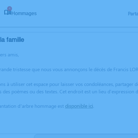
4
Part
Hommages
a famille
hers amis,
grande tristesse que nous vous annonçons le décès de Francis LO
ns à utiliser cet espace pour laisser vos condoléances, partager
s des poèmes ou des textes. Cet endroit est un lieu d'expression
lantation d’arbre hommage est
disponible ici
.