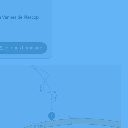
e Vannes de Plescop
Je rends hommage
1