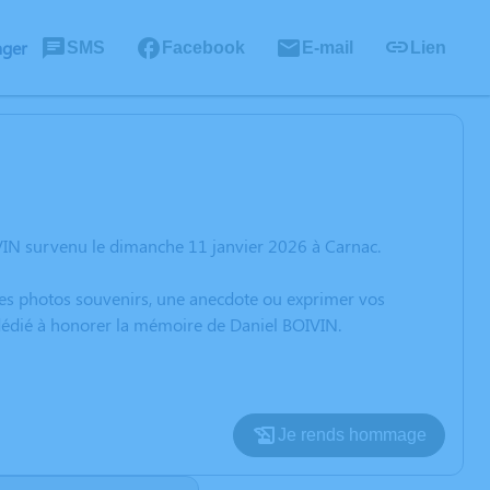
ager
SMS
Facebook
E-mail
Lien
VIN survenu le dimanche 11 janvier 2026 à Carnac.
 des photos souvenirs, une anecdote ou exprimer vos
 dédié à honorer la mémoire de Daniel BOIVIN.
Je rends hommage