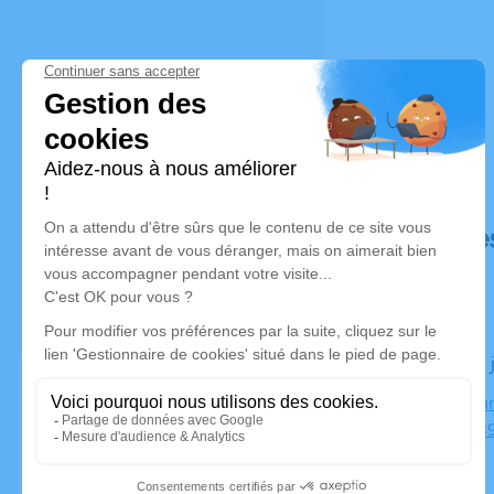
Déroulé de
Le lundi 19
Crématorium
Flumir, 568