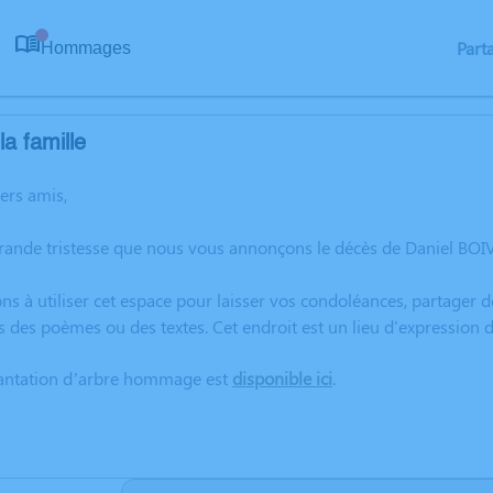
Part
Hommages
0
a famille
hers amis,
rande tristesse que nous vous annonçons le décès de Daniel BOI
ns à utiliser cet espace pour laisser vos condoléances, partager
s des poèmes ou des textes. Cet endroit est un lieu d'expression
lantation d’arbre hommage est
disponible ici
.