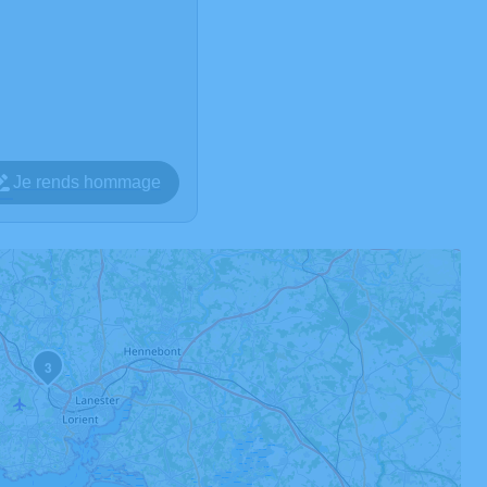
Je rends hommage
3