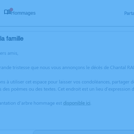
Part
Hommages
0
a famille
hers amis,
grande tristesse que nous vous annonçons le décès de Chantal 
ns à utiliser cet espace pour laisser vos condoléances, partager
s des poèmes ou des textes. Cet endroit est un lieu d'expressio
lantation d’arbre hommage est
disponible ici
.