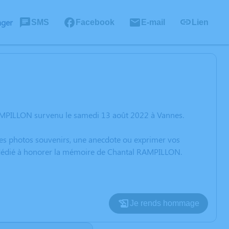
ager
SMS
Facebook
E-mail
Lien
RAMPILLON survenu le samedi 13 août 2022 à Vannes.
 des photos souvenirs, une anecdote ou exprimer vos
n dédié à honorer la mémoire de Chantal RAMPILLON.
Je rends hommage