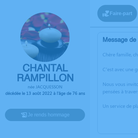
Faire-part
Message de l
Chère famille, c
CHANTAL
C’est avec une 
RAMPILLON
Nous vous invito
née JACQUESSON
pensées à traver
décédée le 13 août 2022 à l'âge de 76 ans
Un service de p
Je rends hommage