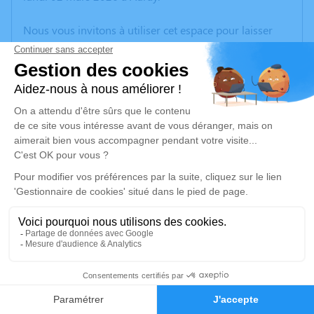
Nous vous invitons à utiliser cet espace pour laisser
vos condoléances, partager des photos souvenirs, une
anecdote ou exprimer vos pensées à travers des
poèmes ou des textes. Cet endroit est un lieu
d'expression dédié à honorer la mémoire de Chantal
DESBOIS.
Un service de plantation d’arbre hommage est
disponible ici
.
Je rends hommage
Cérémonie religieuse
vendredi 06 mars 2026 à 11h00
9
Église Saint-Cornély de Carnac
Carnac
Faire-part
Hommages
56340 Carnac