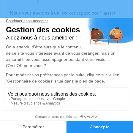
Nous vous invitons à utiliser cet espace pour laisser
vos condoléances, partager des photos souvenirs, une
anecdote ou exprimer vos pensées à travers des
poèmes ou des textes. Cet endroit est un lieu
d'expression dédié à honorer la mémoire de Bernard
LE PENNEC.
Un service de plantation d’arbre hommage est
disponible ici
.
Je rends hommage
Cérémonie religieuse
mercredi 11 janvier 2023 à 14h30
10
Église de Saint Philibert
56470 Saint Philibert
Faire-part
Hommages