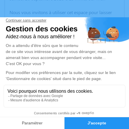
Nous vous invitons à utiliser cet espace pour laisser
vos condoléances, partager des photos souvenirs, une
anecdote ou exprimer vos pensées à travers des
poèmes ou des textes. Cet endroit est un lieu
d'expression dédié à honorer la mémoire d’Armelle
L'HYVER.
Un service de plantation d’arbre hommage est
disponible ici
.
Je rends hommage
Cérémonie civile
jeudi 25 septembre 2025 à 14h30
1
Cimetière de Ploërmel
Rue de Fontilo
Faire-part
Hommages
56800 Ploërmel