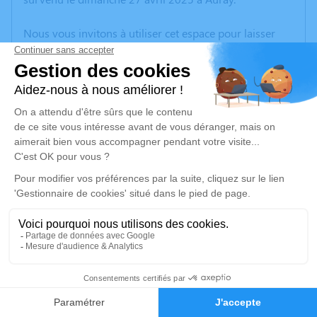
Nous vous invitons à utiliser cet espace pour laisser
vos condoléances, partager des photos souvenirs, une
anecdote ou exprimer vos pensées à travers des
poèmes ou des textes. Cet endroit est un lieu
d'expression dédié à honorer la mémoire d’Anne Marie
LE GLOAHEC.
Un service de plantation d’arbre hommage est
disponible ici
.
Je rends hommage
Cérémonie religieuse
mercredi 30 avril 2025 à 14h30
1
Église Saint-Cornély de Carnac
Carnac
Faire-part
Hommages
56340 Carnac