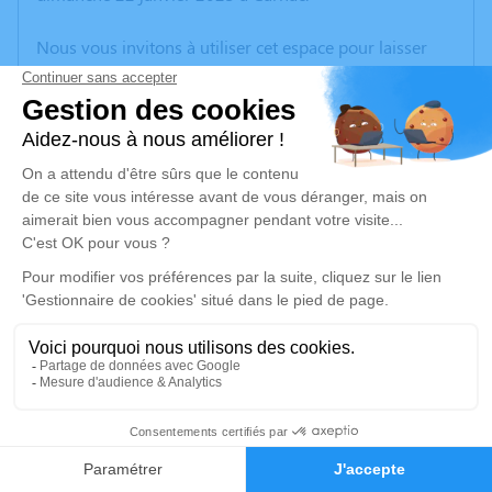
Nous vous invitons à utiliser cet espace pour laisser
vos condoléances, partager des photos souvenirs, une
anecdote ou exprimer vos pensées à travers des
poèmes ou des textes. Cet endroit est un lieu
d'expression dédié à honorer la mémoire d’Alain
BESNARD.
Un service de plantation d’arbre hommage est
disponible ici
.
Je rends hommage
Cérémonie religieuse
jeudi 26 janvier 2023 à 10h30
2
Église Saint-Cornély de Carnac
Carnac
Faire-part
Hommages
56340 Carnac